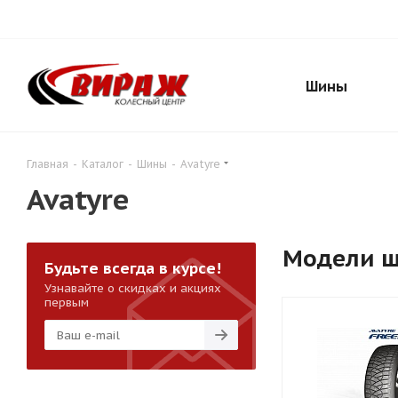
Шины
Главная
-
Каталог
-
Шины
-
Avatyre
Avatyre
Модели 
Будьте всегда в курсе!
Узнавайте о скидках и акциях
первым