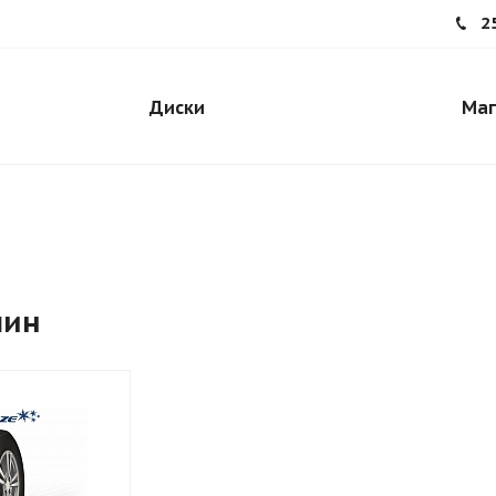
2
Диски
Маг
шин