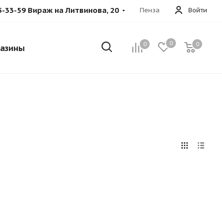
5-33-59 Вираж на Литвинова, 20
Пенза
Войти
0
0
0
азины