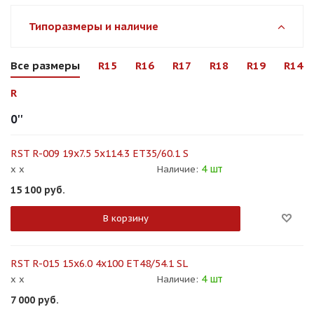
Типоразмеры и наличие
Все размеры
R15
R16
R17
R18
R19
R14
R
0''
RST R-009 19x7.5 5x114.3 ET35/60.1 S
4 шт
x x
Наличие:
15 100
руб.
В корзину
RST R-015 15x6.0 4x100 ET48/54.1 SL
4 шт
x x
Наличие:
7 000
руб.