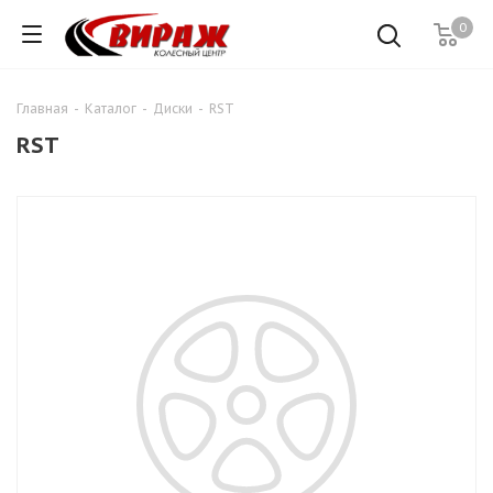
0
Главная
-
Каталог
-
Диски
-
RST
RST