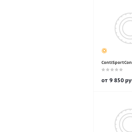
ContiSportCon
от
9 850
ру