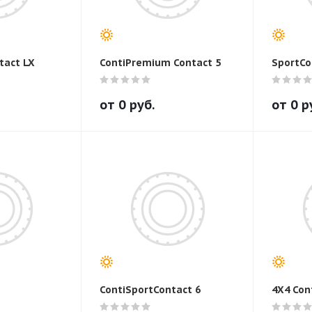
tact LX
ContiPremium Contact 5
SportCo
от
0
руб.
от
0
р
ContiSportContact 6
4X4 Con