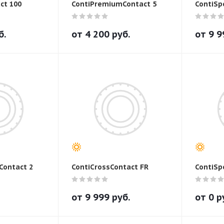
ct 100
ContiPremiumContact 5
ContiSp
б.
от
4 200
руб.
от
9 9
Contact 2
ContiCrossContact FR
ContiSp
от
9 999
руб.
от
0
р