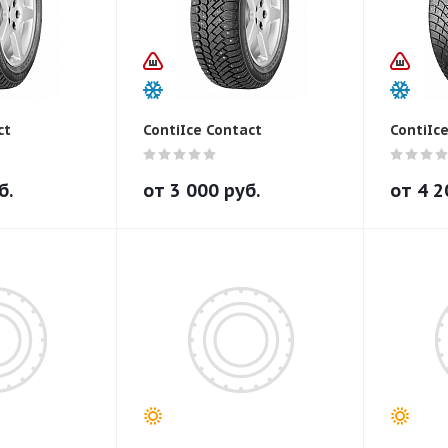
ct
ContiIce Contact
ContiIc
б.
от
3 000
руб.
от
4 2