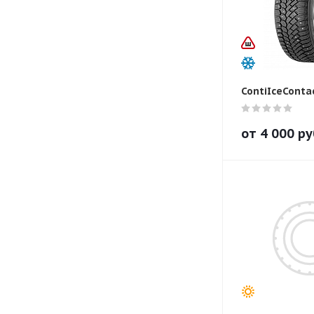
ContiIceConta
от
4 000
ру