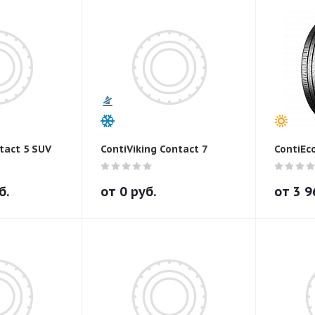
tact 5 SUV
ContiViking Contact 7
ContiEc
б.
от
0
руб.
от
3 9