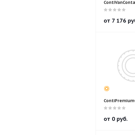
ContiVanConta
от
7 176
ру
ContiPremium
от
0
руб.