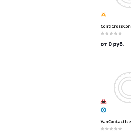
ContiCrossCon
от
0
руб.
VanContactIce