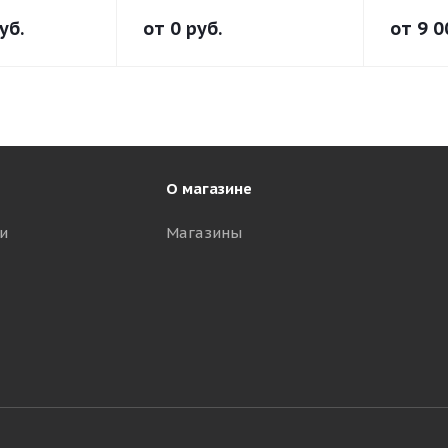
уб.
от
0
руб.
от
9 0
О магазине
и
Магазины