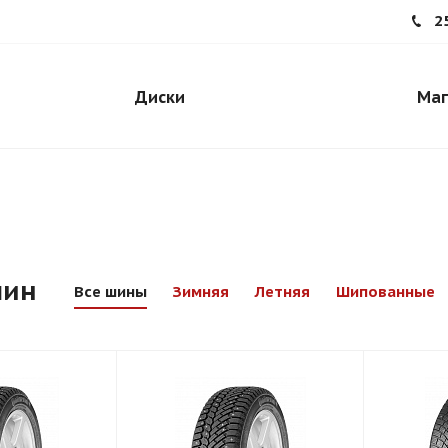
2
Диски
Маг
шин
Все шины
Зимняя
Летняя
Шипованные