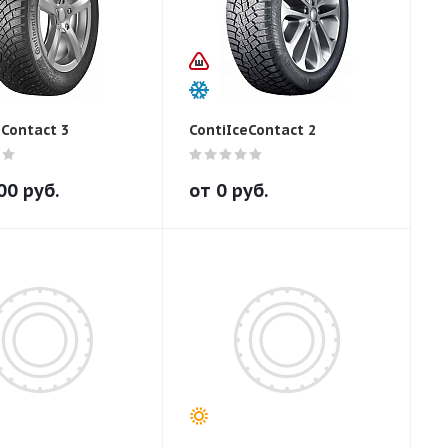
eContact 3
ContiIceContact 2
00
руб.
от
0
руб.