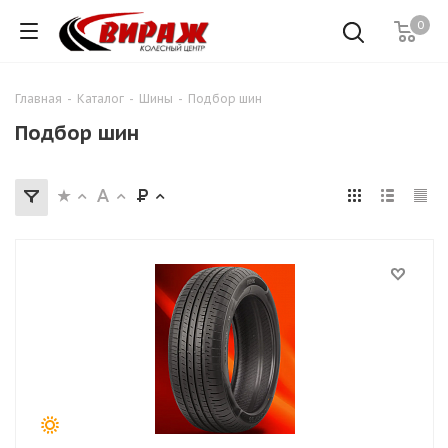
0
Главная
-
Каталог
-
Шины
-
Подбор шин
Подбор шин