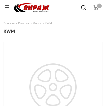
0
Главная
-
Каталог
-
Диски
-
KWM
KWM