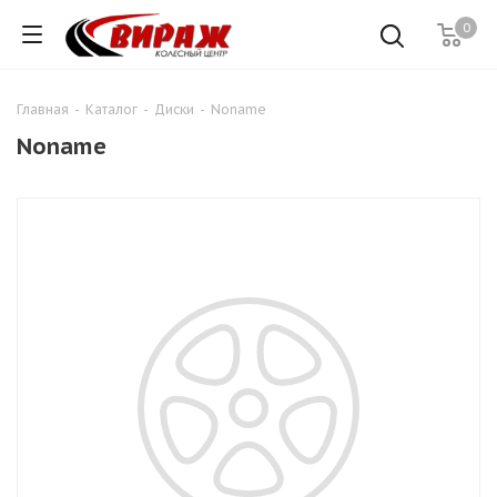
0
Главная
-
Каталог
-
Диски
-
Noname
Noname