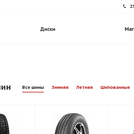
2
Диски
Маг
шин
Все шины
Зимняя
Летняя
Шипованные