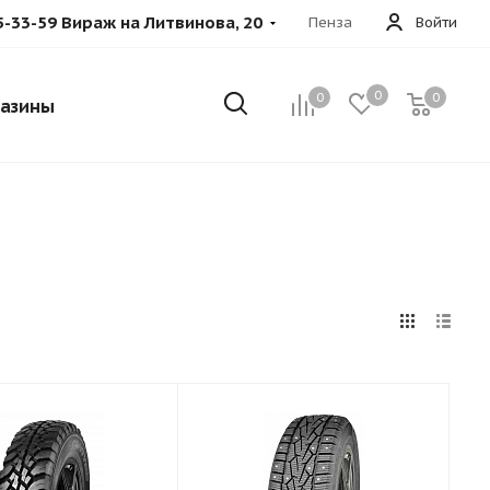
5-33-59 Вираж на Литвинова, 20
Пенза
Войти
0
0
0
азины