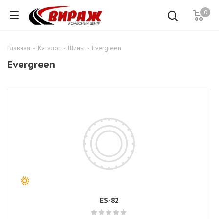
0
Главная
-
Каталог
-
Шины
-
Evergreen
Evergreen
ES-82