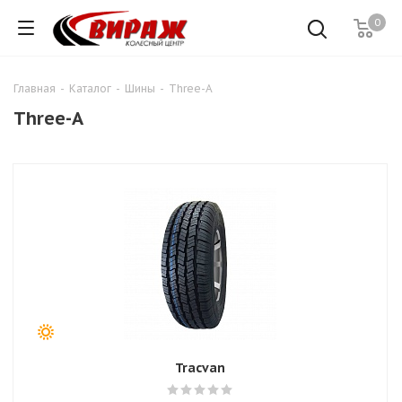
0
Главная
-
Каталог
-
Шины
-
Three-A
Three-A
Tracvan