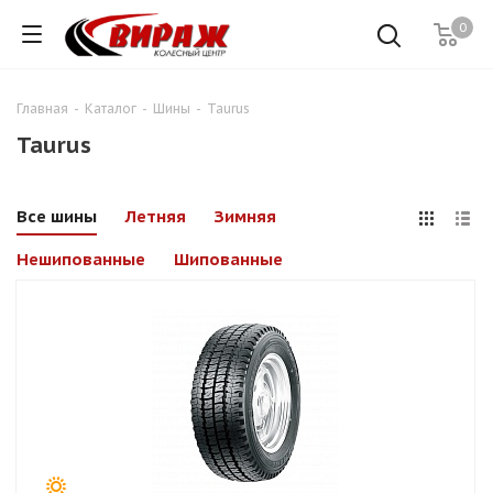
0
Главная
-
Каталог
-
Шины
-
Taurus
Taurus
Все шины
Летняя
Зимняя
Нешипованные
Шипованные