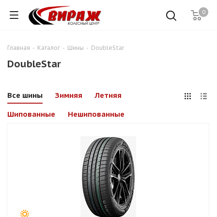
0
Главная
-
Каталог
-
Шины
-
DoubleStar
DoubleStar
Все шины
Зимняя
Летняя
Шипованные
Нешипованные