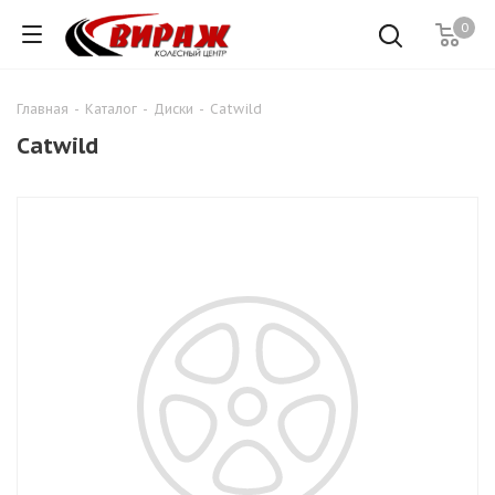
0
Главная
-
Каталог
-
Диски
-
Catwild
Catwild