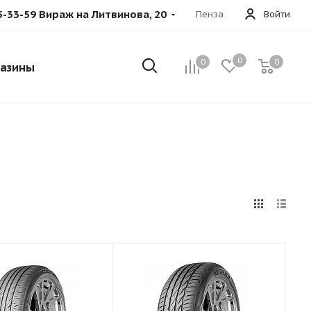
5-33-59 Вираж на Литвинова, 20
Пенза
Войти
0
0
0
азины