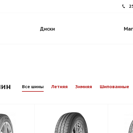
2
Диски
Маг
шин
Все шины
Летняя
Зимняя
Шипованные