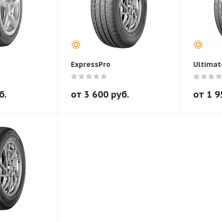
ExpressPro
Ultimat
б.
от
3 600
руб.
от
1 9