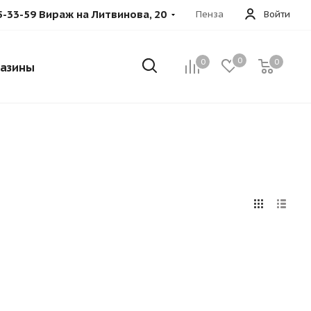
5-33-59 Вираж на Литвинова, 20
Пенза
Войти
0
0
0
азины