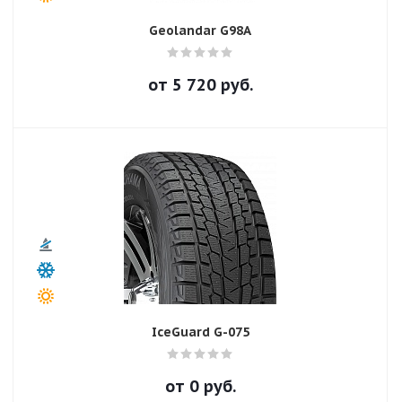
Geolandar G98A
от
5 720
руб.
IceGuard G-075
от
0
руб.