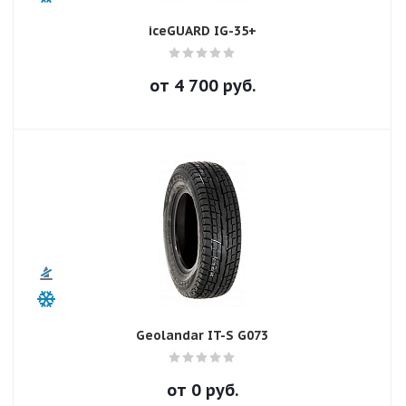
iceGUARD IG-35+
от
4 700
руб.
Geolandar IT-S G073
от
0
руб.