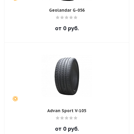
Geolandar G-056
от
0
руб.
Advan Sport V-105
от
0
руб.