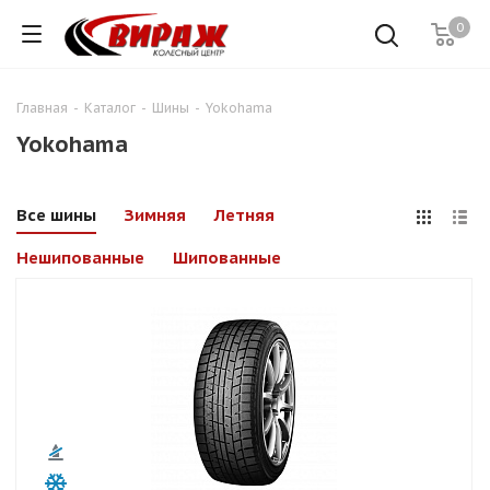
0
Главная
-
Каталог
-
Шины
-
Yokohama
Yokohama
Все шины
Зимняя
Летняя
Нешипованные
Шипованные