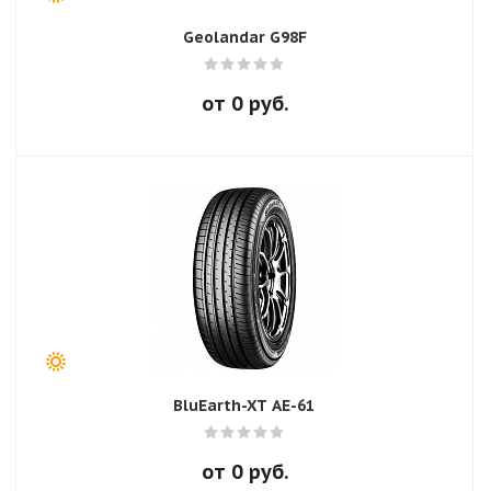
Geolandar G98F
от
0
руб.
BluEarth-XT AE-61
от
0
руб.