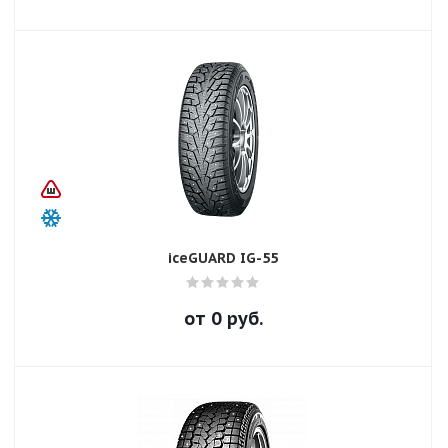
iceGUARD IG-55
от
0
руб.