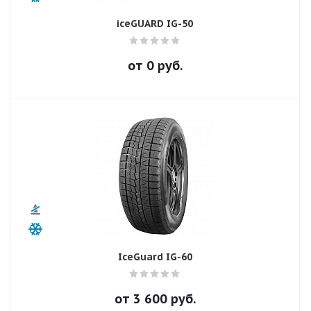
iceGUARD IG-50
от
0
руб.
IceGuard IG-60
от
3 600
руб.