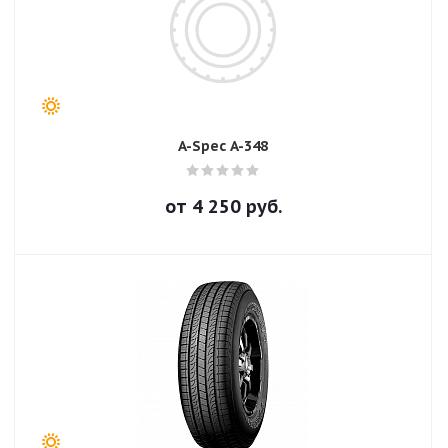
A-Spec A-348
от
4 250
руб.