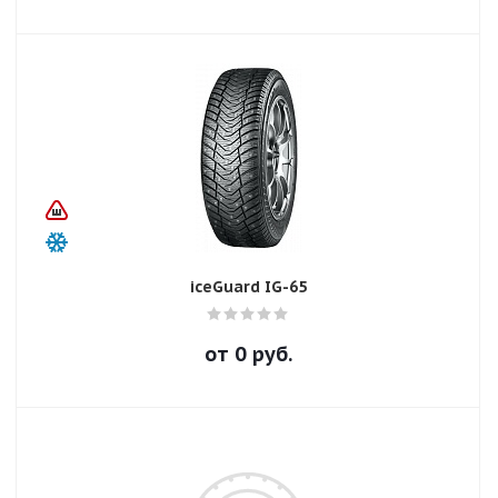
iceGuard IG-65
от
0
руб.