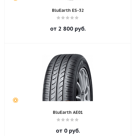
BluEarth ES-32
от
2 800
руб.
BluEarth AE01
от
0
руб.