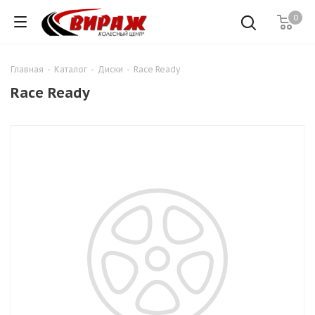
0
Главная
-
Каталог
-
Диски
-
Race Ready
Race Ready