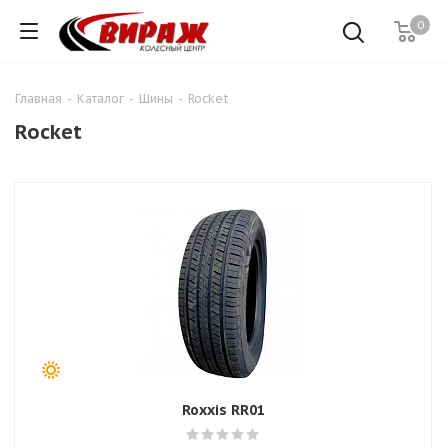
0
Главная
-
Каталог
-
Шины
-
Rocket
Rocket
Roxxis RR01