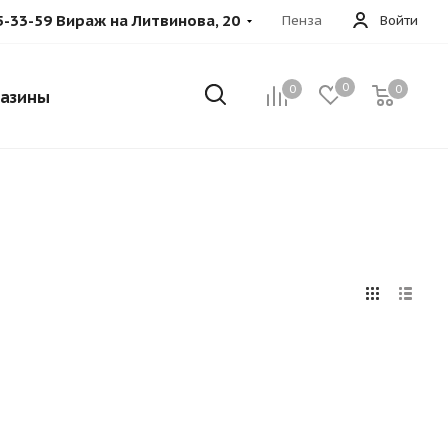
5-33-59 Вираж на Литвинова, 20
Пенза
Войти
0
0
0
азины