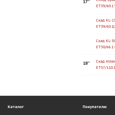
17''
ET39/60.1
Скад KL-27
ЕТ39/60.1
Скад KL-30
ET50/66.1 
Скад Атлан
18''
ET57/110.
Каталог
Покупателю