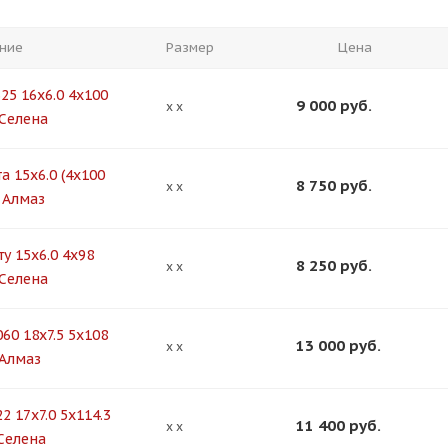
ние
Размер
Цена
25 16x6.0 4x100
9 000
руб.
x x
 Селена
а 15x6.0 (4x100
8 750
руб.
x x
) Алмаз
у 15x6.0 4x98
8 250
руб.
x x
 Селена
60 18x7.5 5x108
13 000
руб.
x x
 Алмаз
2 17x7.0 5x114.3
11 400
руб.
x x
 Селена