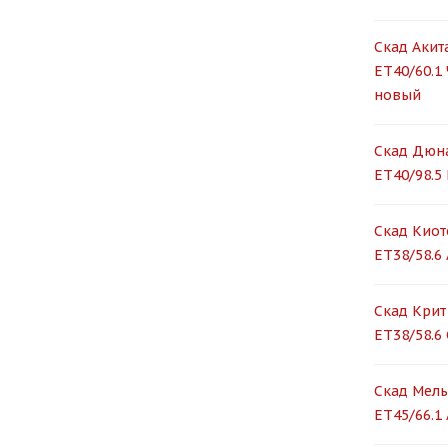
Скад Акита
ET40/60.1
новый
Скад Дюна
ET40/98.5 
Скад Киот
ET38/58.6
Скад Крит 
ET38/58.6
Скад Мель
ET45/66.1 