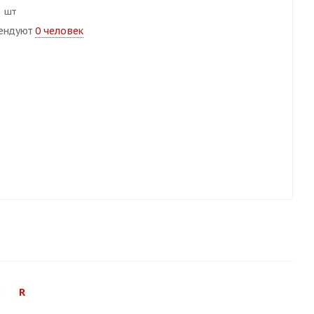
8 шт
ендуют
0 человек
8
R