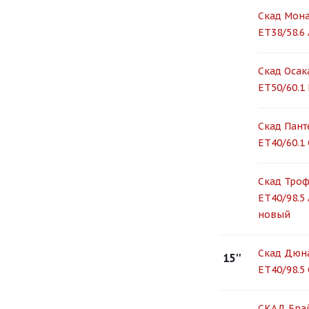
Скад Мона
ET38/58.6
Скад Осака
ET50/60.1
Скад Пант
ET40/60.1
Скад Трофи
ET40/98.5
новый
Скад Дюна
15''
ET40/98.5
СКАД Брай