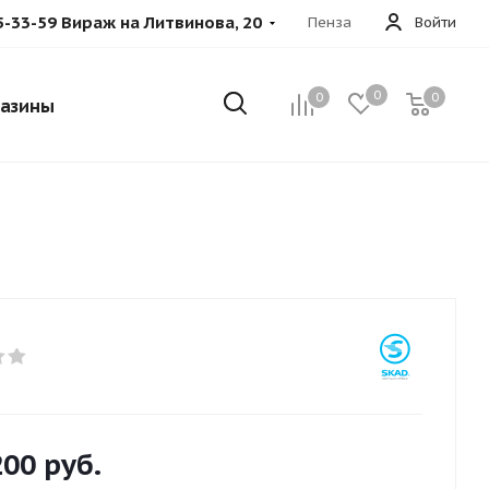
5-33-59 Вираж на Литвинова, 20
Пенза
Войти
0
0
0
азины
200
руб.