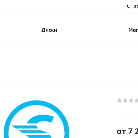
2
Диски
Маг
от
7 