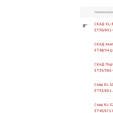
Наименова
СКАД KL-3
0''
ET50/60.1
СКАД Акит
ET48/54.1
СКАД Порт
ET35/58.6
Скад KL-10
ET33/60.1
Скад KL-32
ET45/67.1