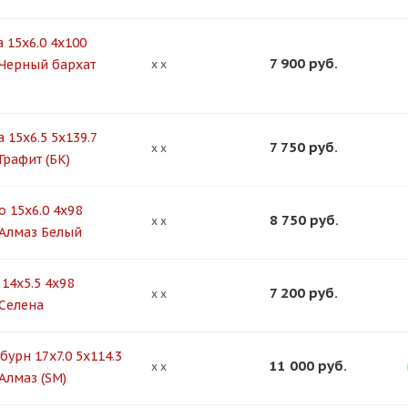
 15x6.0 4x100
7 900
руб.
 Черный бархат
x x
 15x6.5 5x139.7
7 750
руб.
x x
Графит (БК)
о 15x6.0 4x98
8 750
руб.
x x
 Алмаз Белый
14x5.5 4x98
7 200
руб.
x x
 Селена
бурн 17x7.0 5x114.3
11 000
руб.
x x
Алмаз (SM)