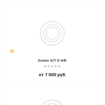
Dueler H/T D-843
от
7 000
руб.