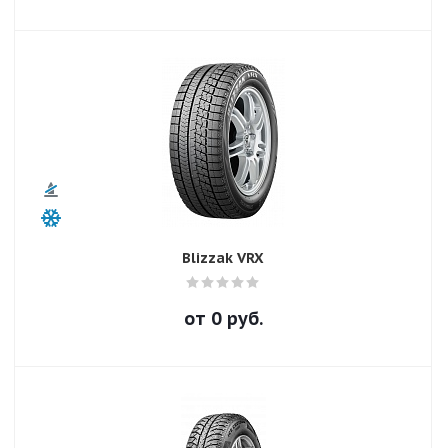
Blizzak VRX
от
0
руб.