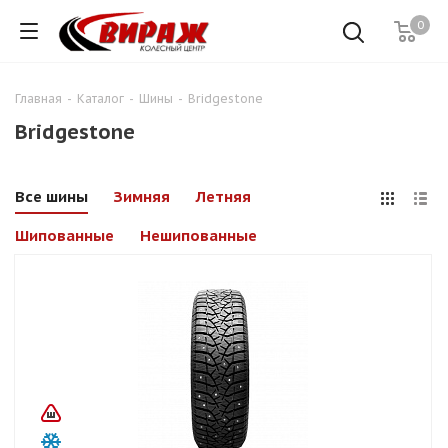
0
Главная
-
Каталог
-
Шины
-
Bridgestone
Bridgestone
Все шины
Зимняя
Летняя
Шипованные
Нешипованные