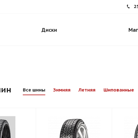
2
Диски
Маг
шин
Все шины
Зимняя
Летняя
Шипованные