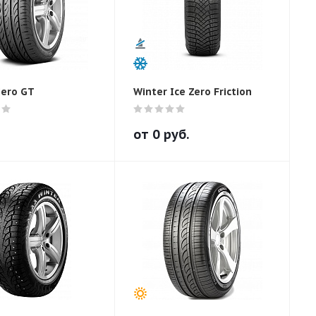
Nero GT
Winter Ice Zero Friction
от
0
руб.