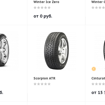
Winter Ice Zero
Winter 
от
0
руб.
Scorpion ATR
Cintura
б.
от
15 