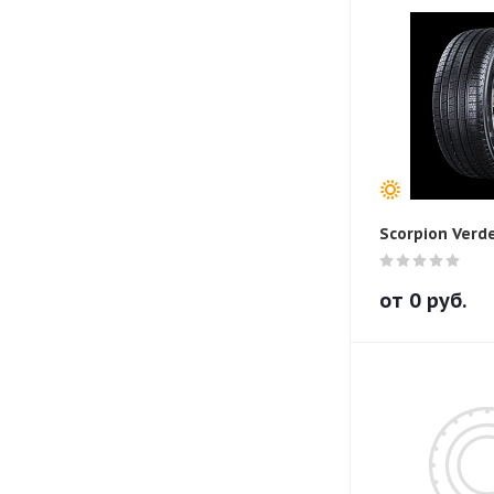
Scorpion Verd
от
0
руб.