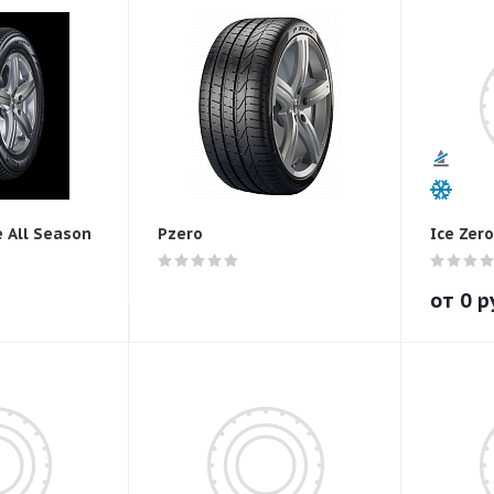
e All Season
Pzero
Ice Zero
от
0
р