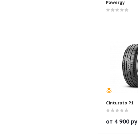
Powergy
Cinturato P1
от
4 900
ру