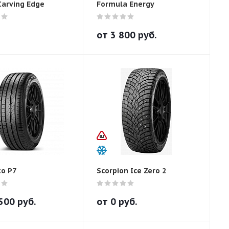
Carving Edge
Formula Energy
от
3 800
руб.
to P7
Scorpion Ice Zero 2
500
руб.
от
0
руб.