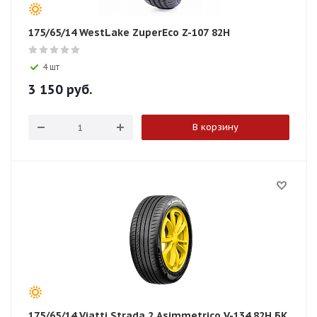
175/65/14 WestLake ZuperEco Z-107 82H
4 шт
3 150
руб.
В корзину
175/65/14 Viatti Strada 2 Asimmetrico V-134 82H БК