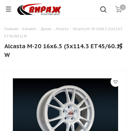
0
Главная
-
Каталог
-
Диски
-
Alcasta
-
Alcasta M-20 16x6.5 (5x114.3
ET45/60.1) W
Alcasta M-20 16x6.5 (5x114.3 ET45/60.1)
W