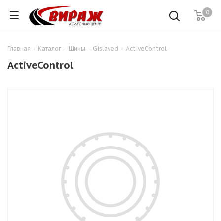
0
Главная
-
Каталог
-
Шины
-
Gislaved
-
ActiveControl
ActiveControl