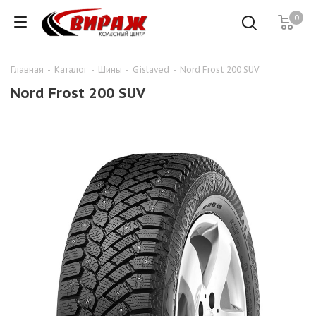
0
Главная
-
Каталог
-
Шины
-
Gislaved
-
Nord Frost 200 SUV
Nord Frost 200 SUV