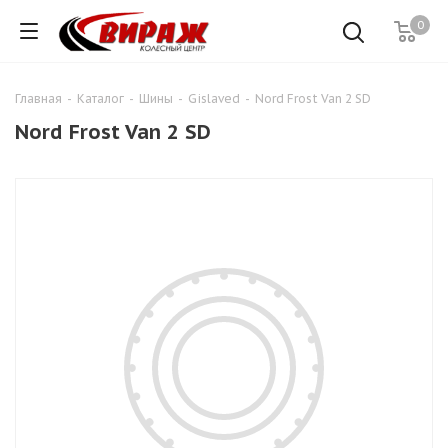
0
Главная
-
Каталог
-
Шины
-
Gislaved
-
Nord Frost Van 2 SD
Nord Frost Van 2 SD